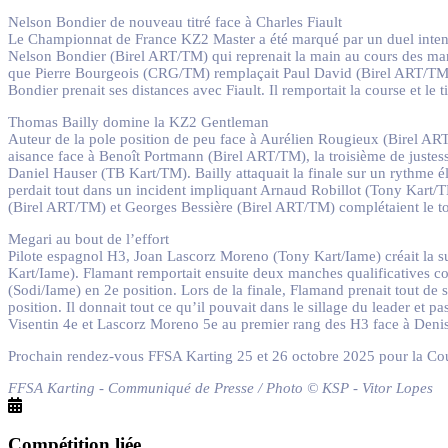
Nelson Bondier de nouveau titré face à Charles Fiault
Le Championnat de France KZ2 Master a été marqué par un duel intense 
Nelson Bondier (Birel ART/TM) qui reprenait la main au cours des manc
que Pierre Bourgeois (CRG/TM) remplaçait Paul David (Birel ART/TM) en
Bondier prenait ses distances avec Fiault. Il remportait la course et 
Thomas Bailly domine la KZ2 Gentleman
Auteur de la pole position de peu face à Aurélien Rougieux (Birel ART
aisance face à Benoît Portmann (Birel ART/TM), la troisième de just
Daniel Hauser (TB Kart/TM). Bailly attaquait la finale sur un rythme
perdait tout dans un incident impliquant Arnaud Robillot (Tony Kart/TM
(Birel ART/TM) et Georges Bessière (Birel ART/TM) complétaient le t
Megari au bout de l’effort
Pilote espagnol H3, Joan Lascorz Moreno (Tony Kart/Iame) créait la su
Kart/Iame). Flamant remportait ensuite deux manches qualificatives c
(Sodi/Iame) en 2e position. Lors de la finale, Flamand prenait tout de
position. Il donnait tout ce qu’il pouvait dans le sillage du leader et p
Visentin 4e et Lascorz Moreno 5e au premier rang des H3 face à Den
Prochain rendez-vous FFSA Karting 25 et 26 octobre 2025 pour la Co
FFSA Karting - Communiqué de Presse / Photo © KSP - Vitor Lopes
Compétition liée