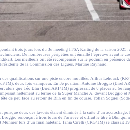
 pendant trois jours lors du 3e meeting FFSA Karting de la saison 2025,
les techniciens. De nombreuses péripéties ont émaillé l’épreuve avant l
art. Les meilleurs ont été récompensés sur le podium en présence du 
la Présidente de la Commission des Ligues, Martine Raynaud.
 des qualifications sur une piste encore mouillée. Arthur Lehouck (KR/T
odi/TM), deux fois vainqueur. En 3e position, Antoine Broggio (Birel A
t alors que Téo Blin (Birel ART/TM) progressait de 8 places au 6e rang
s’imposait nettement au terme de la Super Manche A, devant Broggio et
te de peu face au retour de Blin en fin de course. Yohan Soguel (Sodi/T
t puisque deux des favoris étaient éliminés à la suite d’un accrochage.
roggio renonçait à trois tours de l’arrivée et offrait le titre à Blin qui n
ant Munnier lors d’un final haletant. Tania Cirelli (CRG/TM) se classait 