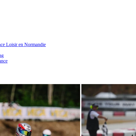
nce Loisir en Normandie
ng
ance