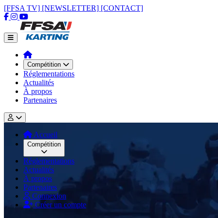
[FFSA TV]
[NEWSLETTER]
[CONTACT]
Compétition
Réglementations
Actualités
À propos
Partenaires
Accueil
Compétition
Réglementations
Actualités
À propos
Partenaires
Connexion
Créer un compte