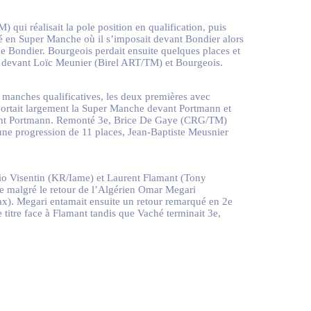
ui réalisait la pole position en qualification, puis
té en Super Manche où il s’imposait devant Bondier alors
e Bondier. Bourgeois perdait ensuite quelques places et
ion devant Loïc Meunier (Birel ART/TM) et Bourgeois.
 manches qualificatives, les deux premières avec
ortait largement la Super Manche devant Portmann et
 devant Portmann. Remonté 3e, Brice De Gaye (CRG/TM)
 une progression de 11 places, Jean-Baptiste Meusnier
abio Visentin (KR/Iame) et Laurent Flamant (Tony
e malgré le retour de l’Algérien Omar Megari
tax). Megari entamait ensuite un retour remarqué en 2e
me titre face à Flamant tandis que Vaché terminait 3e,