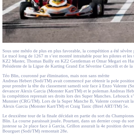
Sous une météo de plus en plus favorable, la compétition a été sévère
Le tracé long de 1267 m s’est montré intraitable pour les pilotes et 
KZ2 Master, Thomas Bailly en KZ2 Gentleman et Omar Megari en Handik
Présidente de la Ligue de Karting Grand Est Séverine Cancelli et de 
Téo Blin, couronné par élimination, mais non sans mérite
Andreas Hebert (Sodi/TM) avait commencé par obtenir la pole position
pour prendre la tête du classement samedi soir face à Enzo Valente (S
devancer Alexis Garcia (Monster Kart/TM) et le poleman Andreas Heber
la compétition reprenait ses droits lors des Super Manches. Lehouck 
Munnier (CRG/TM). Lors de la Super Manche B, Valente conservait la tê
Alexis Garcia (Monster Kart/TM) et Craig Tanic (Birel ART/TM) 5e.
Le deuxième tour de la finale décidait en partie du sort du Championna
Blin. La course paraissait jouée. Pourtant, dans un dernier coup du sort B
justesse sa 2e place face à Garcia, Grillon assurait la 4e position dev
Bourguet (Sodi/TM) remontait 28e.