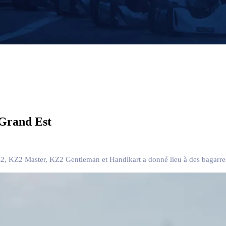
e Grand Est
2, KZ2 Master, KZ2 Gentleman et Handikart a donné lieu à des bagarres 