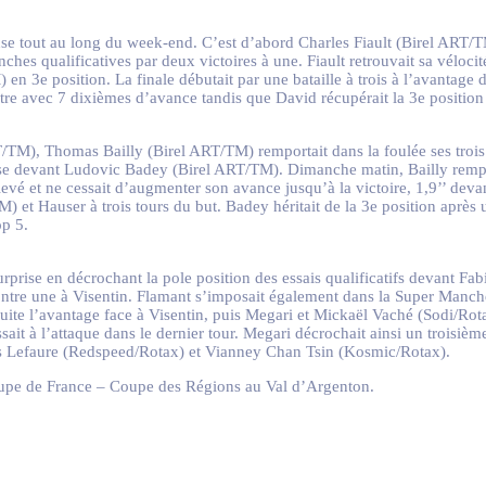
tout au long du week-end. C’est d’abord Charles Fiault (Birel ART/TM) q
hes qualificatives par deux victoires à une. Fiault retrouvait sa véloci
 3e position. La finale débutait par une bataille à trois à l’avantage d
le titre avec 7 dixièmes d’avance tandis que David récupérait la 3e posit
/TM), Thomas Bailly (Birel ART/TM) remportait dans la foulée ses trois
esse devant Ludovic Badey (Birel ART/TM). Dimanche matin, Bailly remp
 élevé et ne cessait d’augmenter son avance jusqu’à la victoire, 1,9’’
) et Hauser à trois tours du but. Badey héritait de la 3e position après
op 5.
rprise en décrochant la pole position des essais qualificatifs devant F
ontre une à Visentin. Flamant s’imposait également dans la Super Manch
 suite l’avantage face à Visentin, puis Megari et Mickaël Vaché (Sodi/Ro
assait à l’attaque dans le dernier tour. Megari décrochait ainsi un troisiè
is Lefaure (Redspeed/Rotax) et Vianney Chan Tsin (Kosmic/Rotax).
upe de France – Coupe des Régions au Val d’Argenton.