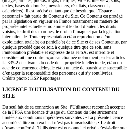
(images, articles, photos, logos, marques, vidéos, interview, sons,
textes, bases de données, newsletters, résultats, classements,
calendriers). Il est précisé en tant que de besoin que l’Espace «
personnel » fait partie du Contenu du Site. Ce Contenu est protégé
par la législation en vigueur en France notamment en matière de
propriété intellectuelle et notamment le droit d’auteur, les droits
voisins, le droit des marques, le droit à l’image et par la législation
internationale. Toute représentation et/ou reproduction et/ou
exploitation totale(s) ou partielle(s) de ce Site et de ses Contenus, par
quelque procédé que ce soit, à quelque titre que ce soit, sans
l’autorisation préalable et expresse de la FFSA, est interdite et
constituerait une contrefaçon sanctionnée notamment par les articles
L. 335-2 et suivants du code de la propriété intellectuelle, et/ou un
acte de concurrence déloyale et/ou un acte de parasitisme susceptible
d’engager la responsabilité des personnes qui s’y sont livrées.
Crédits photo : KSP Reportages
LICENCE D'UTILISATION DU CONTENU DU
SITE
Du seul fait de sa connexion au Site, l’Utilisateur reconnaît accepter
de la FFSA une licence d’usage du Contenu du Site strictement
limitée aux conditions impératives suivantes : • La présente licence
accordée à titre non exclusif n’est pas transmissible ; • Le droit
d’usage conféré à l’Utilisateur est personnel et privé, c’est-à-dire que