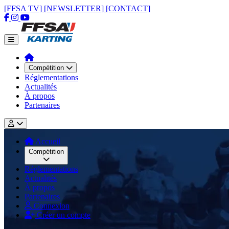
[FFSA TV]
[NEWSLETTER]
[CONTACT]
Compétition
Réglementations
Actualités
À propos
Partenaires
Accueil
Compétition
Réglementations
Actualités
À propos
Partenaires
Connexion
Créer un compte