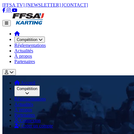
[FFSA TV]
[NEWSLETTER]
[CONTACT]
Compétition
Réglementations
Actualités
À propos
Partenaires
Accueil
Compétition
Réglementations
Actualités
À propos
Partenaires
Connexion
Créer un compte