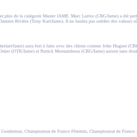
et plus de la catégorie Master IAME. Marc Larive (CRG/Iame) a été perfo
Damien Rivière (Tony Kart/Iame). Il ne faudra pas oublier des valeurs
 (Birelart/Iame) aura fort à faire avec des clients comme John Huguet (
Ostier (OTK/Iame) et Partick Montandreau (CRG/Iame) auront sans doute
 Gentleman, Championnat de France Féminin, Championnat de France Jun