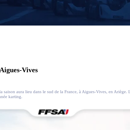
Aigues-Vives
la saison aura lieu dans le sud de la France, à Aigues-Vives, en Ariège
née karting.