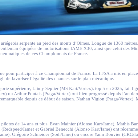
é ariégeois serpente au pied des monts d’Olmes. Longue de 1360 mètres, l
Gentleman équipées de motorisations IAME X30, ainsi que celui des Min
es pneumatiques de ces Championnats de France.
ligue pour participer à ce Championnat de France. La FFSA a mis en place
git de favoriser l’égalité des chances sur le plan mécanique.
égorie supérieure, Jaimy Septier (MS Kart/Vortex), top 5 en 2025, fait fi
x) ou Arthur Pontais (Praga/Vortex) ont bien progressé depuis l’an dern
ex) remarquable depuis ce début de saison. Nathan Vigion (Praga/Vortex
s pilotes de 14 ans et plus. Evan Mainier (Alonso Kart/Iame), Mathis 
(Redspeed/Iame) et Gabriel Benecchi (Alonso Kart/Iame) ont récemment
me), Grégoire Schneider (Sodi/Iame) ou encore Yann Bouvier (CRG/Iame