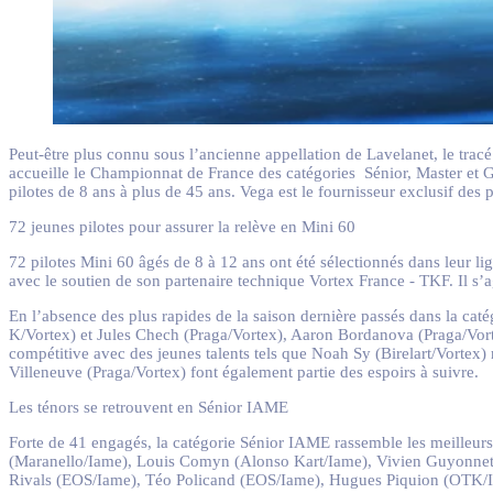
Peut-être plus connu sous l’ancienne appellation de Lavelanet, le trac
accueille le Championnat de France des catégories Sénior, Master et 
pilotes de 8 ans à plus de 45 ans. Vega est le fournisseur exclusif d
72 jeunes pilotes pour assurer la relève en Mini 60
72 pilotes Mini 60 âgés de 8 à 12 ans ont été sélectionnés dans leur 
avec le soutien de son partenaire technique Vortex France - TKF. Il s’a
En l’absence des plus rapides de la saison dernière passés dans la cat
K/Vortex) et Jules Chech (Praga/Vortex), Aaron Bordanova (Praga/Vorte
compétitive avec des jeunes talents tels que Noah Sy (Birelart/Vort
Villeneuve (Praga/Vortex) font également partie des espoirs à suivre.
Les ténors se retrouvent en Sénior IAME
Forte de 41 engagés, la catégorie Sénior IAME rassemble les meilleur
(Maranello/Iame), Louis Comyn (Alonso Kart/Iame), Vivien Guyonnet 
Rivals (EOS/Iame), Téo Policand (EOS/Iame), Hugues Piquion (OTK/Ia