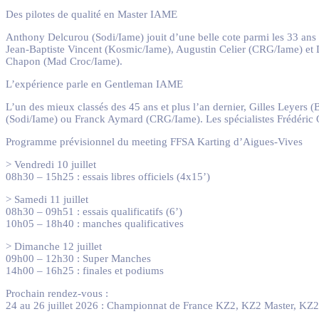
Des pilotes de qualité en Master IAME
Anthony Delcurou (Sodi/Iame) jouit d’une belle cote parmi les 33 ans 
Jean-Baptiste Vincent (Kosmic/Iame), Augustin Celier (CRG/Iame) et 
Chapon (Mad Croc/Iame).
L’expérience parle en Gentleman IAME
L’un des mieux classés des 45 ans et plus l’an dernier, Gilles Leyers
(Sodi/Iame) ou Franck Aymard (CRG/Iame). Les spécialistes Frédéric 
Programme prévisionnel du meeting FFSA Karting d’Aigues-Vives
> Vendredi 10 juillet
08h30 – 15h25 : essais libres officiels (4x15’)
> Samedi 11 juillet
08h30 – 09h51 : essais qualificatifs (6’)
10h05 – 18h40 : manches qualificatives
> Dimanche 12 juillet
09h00 – 12h30 : Super Manches
14h00 – 16h25 : finales et podiums
Prochain rendez-vous :
24 au 26 juillet 2026 : Championnat de France KZ2, KZ2 Master, KZ2