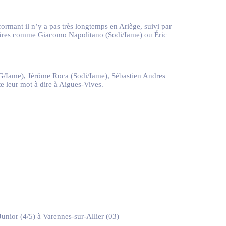
rmant il n’y a pas très longtemps en Ariège, suivi par
 sûres comme Giacomo Napolitano (Sodi/Iame) ou Éric
CRG/Iame), Jérôme Roca (Sodi/Iame), Sébastien Andres
 leur mot à dire à Aigues-Vives.
ior (4/5) à Varennes-sur-Allier (03)