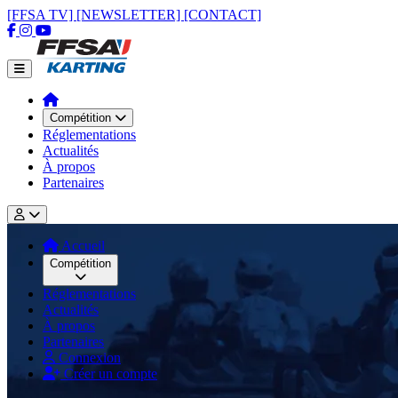
[FFSA TV]
[NEWSLETTER]
[CONTACT]
Compétition
Réglementations
Actualités
À propos
Partenaires
Accueil
Compétition
Réglementations
Actualités
À propos
Partenaires
Connexion
Créer un compte