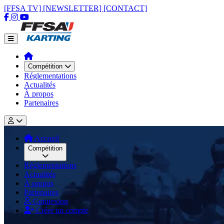
[FFSA TV]
[NEWSLETTER]
[CONTACT]
Compétition
Réglementations
Actualités
À propos
Partenaires
Accueil
Compétition
Réglementations
Actualités
À propos
Partenaires
Connexion
Créer un compte