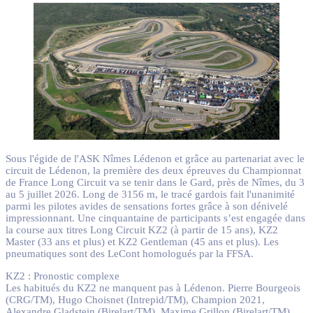
Sous l'égide de l'ASK Nîmes Lédenon et grâce au partenariat avec le
circuit de Lédenon, la première des deux épreuves du Championnat
de France Long Circuit va se tenir dans le Gard, près de Nîmes, du 3
au 5 juillet 2026. Long de 3156 m, le tracé gardois fait l'unanimité
parmi les pilotes avides de sensations fortes grâce à son dénivelé
impressionnant. Une cinquantaine de participants s’est engagée dans
la course aux titres Long Circuit KZ2 (à partir de 15 ans), KZ2
Master (33 ans et plus) et KZ2 Gentleman (45 ans et plus). Les
pneumatiques sont des LeCont homologués par la FFSA.
KZ2 : Pronostic complexe
Les habitués du KZ2 ne manquent pas à Lédenon. Pierre Bourgeois
(CRG/TM), Hugo Choisnet (Intrepid/TM), Champion 2021,
Alexandre Gladstein (Birelart/TM), Maxime Grillon (Birelart/TM),