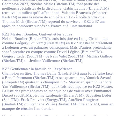
Champion 2023, Nicolas Masle (Birelart/TM) font partie des
meilleurs spécialistes de la discipline. Gabin Leuillet (Birelart/TM)
retrouve un milieu qu’il affectionne, Valentin Beauvois (Monster
Kart/TM) assure la relève de son père en 125 à boîte tandis que
Thomas Mich (Birelart/TM) reprend du service en KZ2 à 37 ans
après de nombreux succès en France et à l’international.
KZ2 Master : Bondier, Guilvert et les autres
Nelson Bondier (Birelart/TM), trois fois titré en Long Circuit, tout
comme Grégory Guilvert (Birelart/TM) en KZ2 Master se présentent
à Lédenon avec un palmarès conséquent. Mais d’autres prétendants
sont à prendre en compte comme David Léglise (Birelart/TM),
Grégory Leder (Sodi/TM), Sylvain Valet (Sodi/TM), Mathias Gallepe
(Birelart/TM) ou Jérôme Vuillermoz (Birelart/TM).
KZ2 Gentleman : la bataille de l’expérience
Champion en titre, Thomas Bailly (Birelart/TM) aura fort à faire face
à Benoît Portmann (Birelart/TM) et ses quatre titres, Yannick Savard
(Intrepid/TM) quatre fois champion KZ2 Master en sprint ou encore
Yan Vuillermoz (Birelart/TM), deux fois récompensé en KZ2 Master.
La liste des protagonistes ne manque pas de valeur avec Emmanuel
Ducrot (Sodi/TM), Jérôme Lardenais (Birelart/TM), Sébastien Leder
(Sodi/TM), Erick Preuvost (Energy/TM), Aurélien Rougieux
(Birelart/TM) ou Stéphane Vallée (Birelart/TM) titré en 2020, mais en
manque de réussite l’an dernier.