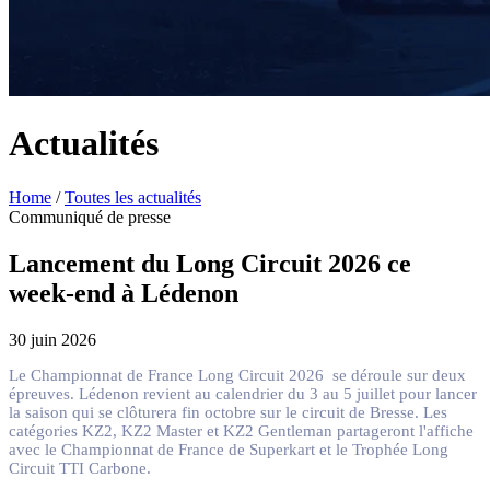
Actualités
Home
/
Toutes les actualités
Communiqué de presse
Lancement du Long Circuit 2026 ce
week-end à Lédenon
30 juin 2026
Le Championnat de France Long Circuit 2026 se déroule sur deux
épreuves. Lédenon revient au calendrier du 3 au 5 juillet pour lancer
la saison qui se clôturera fin octobre sur le circuit de Bresse. Les
catégories KZ2, KZ2 Master et KZ2 Gentleman partageront l'affiche
avec le Championnat de France de Superkart et le Trophée Long
Circuit TTI Carbone.