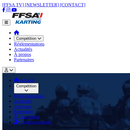
[FFSA TV]
[NEWSLETTER]
[CONTACT]
Compétition
Réglementations
Actualités
À propos
Partenaires
Accueil
Compétition
Réglementations
Actualités
À propos
Partenaires
Connexion
Créer un compte